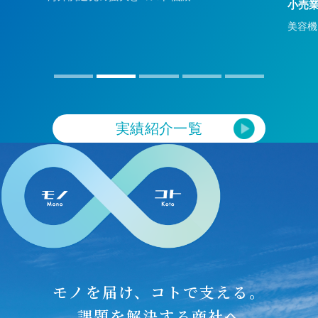
日本
小売業（EC）
美容機器をロシアへ輸出
実績紹介一覧
モノを届け、コトで支える。
課題を解決する商社へ