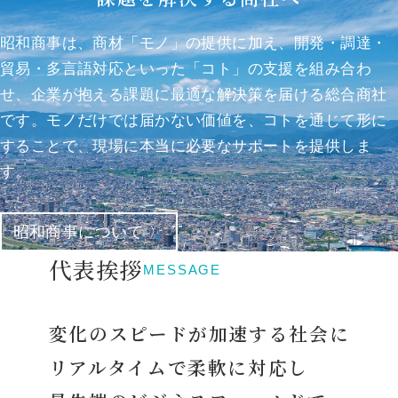
昭和商事は、商材「モノ」の提供に加え、開発・調達・
貿易・多言語対応といった「コト」の支援を組み合わ
せ、企業が抱える課題に最適な解決策を届ける総合商社
です。モノだけでは届かない価値を、コトを通じて形に
することで、現場に本当に必要なサポートを提供しま
す。
昭和商事について 〉
代表挨拶
MESSAGE
変化のスピードが加速する社会に
リアルタイムで柔軟に対応し