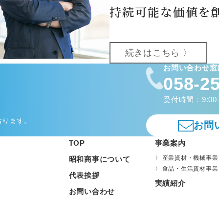
持続可能な価値を
続きはこちら 〉
お問い合わせ窓
058-2
受付時間：9:00
おります。
お問
TOP
事業案内
産業資材・機械事業
昭和商事について
食品・生活資材事業
代表挨拶
実績紹介
お問い合わせ