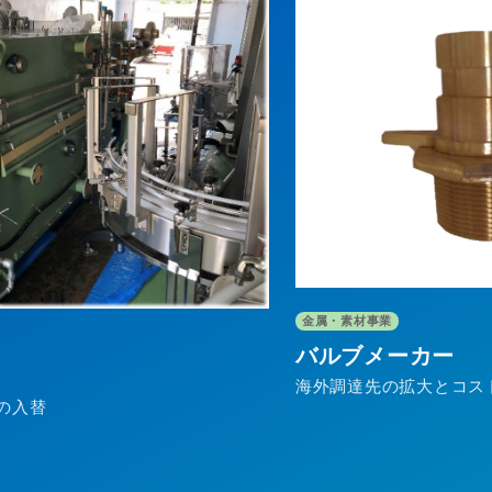
食品・生活資材事業
コスト低減
小売業（EC）
美容機器をロシアへ輸出