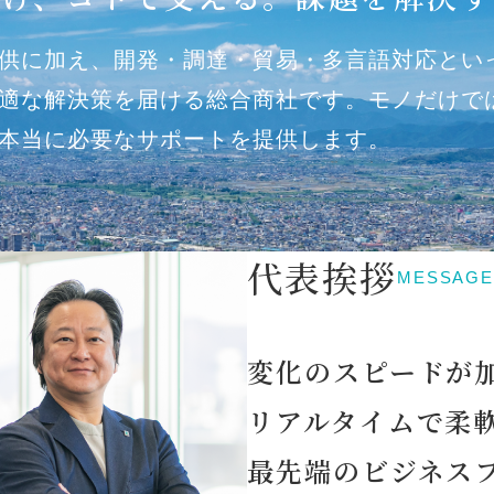
供に加え、開発・調達・貿易・多言語対応とい
適な解決策を届ける総合商社です。モノだけで
本当に必要なサポートを提供します。
代表挨拶
MESSAG
変化のスピードが
リアルタイムで柔
最先端のビジネス